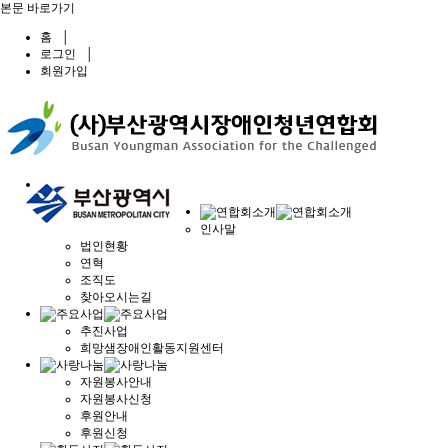
본문 바로가기
홈
│
로그인
│
회원가입
인사말
법인현황
연혁
조직도
찾아오시는길
추진사업
희망샘장애인활동지원센터
자원봉사안내
자원봉사신청
후원안내
후원신청